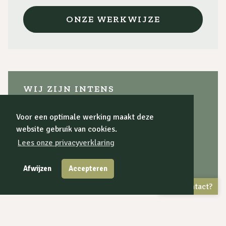
ONZE WERKWIJZE
WIJ ZIJN INTENS
Ons verhaal
Voor een optimale werking maakt deze
website gebruik van cookies.
Onze werkwijze
Lees onze privacyverklaring
Onze kracht
Kennismaken
Afwijzen
Accepteren
Contact?