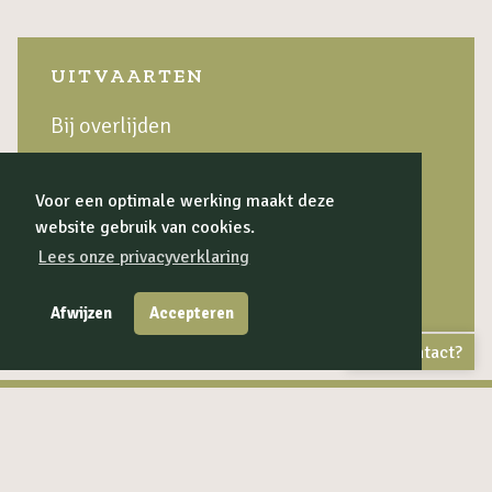
UITVAARTEN
Bij overlijden
De uitvaart
Voor een optimale werking maakt deze
Nazorg
website gebruik van cookies.
Uitvaartwensen
Lees onze privacyverklaring
Kosten en verzekering
Afwijzen
Accepteren
Contact?
INTENS UITVAARTEN
24/7 Directe hulp