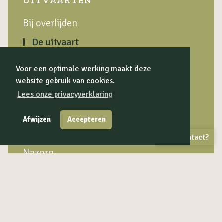
UITVAARTEN
Bij overlijden
De uitvaart
Locatie
Voor een optimale werking maakt deze
Het afscheid
website gebruik van cookies.
Lees onze privacyverklaring
Rouwvervoer
Begrafenis of crematie
Afwijzen
Accepteren
Praktische keuzes
Contact?
Nazorg
Uitvaartwensen
Kosten en verzekering