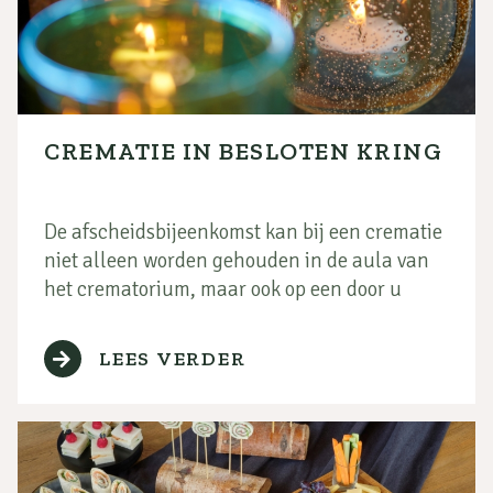
CREMATIE IN BESLOTEN KRING
De afscheidsbijeenkomst kan bij een crematie
niet alleen worden gehouden in de aula van
het crematorium, maar ook op een door u
gekozen locatie. Het voordeel van een andere
locatie is dat er minder tijdsdruk is en een
LEES VERDER
informelere sfeer. Pas nadat iedereen daar
afscheid heeft genomen begeleidt u uw
dierbare met de directe naasten in alle rust
naar het crematorium.