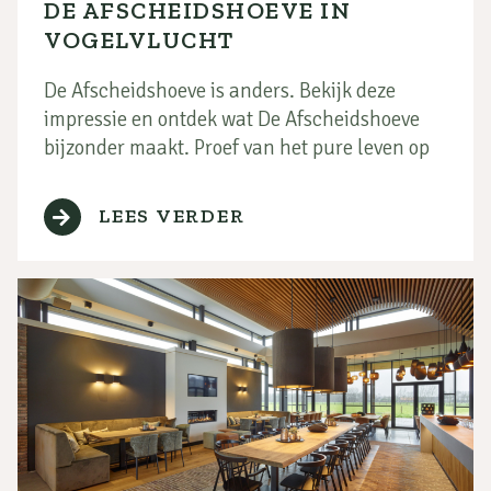
DE AFSCHEIDSHOEVE IN
VOGELVLUCHT
De Afscheidshoeve is anders. Bekijk deze
impressie en ontdek wat De Afscheidshoeve
bijzonder maakt. Proef van het pure leven op
deze mooie plek om afscheid te nemen in het
landelijke groen van de Brabantse Kempen;
LEES VERDER
luister naar de schaapskudde, vogels en het
ruisen van de wind door de bomen.